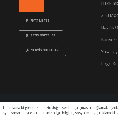
Hakkımı
2. El Mo
FİYAT LİSTESİ
Bayilik 
SATIŞ NOKTALARI
Kariyer 
SERVİS NOKTALARI
Yasal Uy
Logo Kul
© 2024
Spormoto Otomotiv ve Servis Hiz. Tic. A.Ş.
H
Tanımlama bilgilerini; sitemizin doğru şekilde çalışmasını sağlamak, içerik
Aynı zamanda site kullanımınızla ilgili bilgileri; sosyal medya, reklamcılık