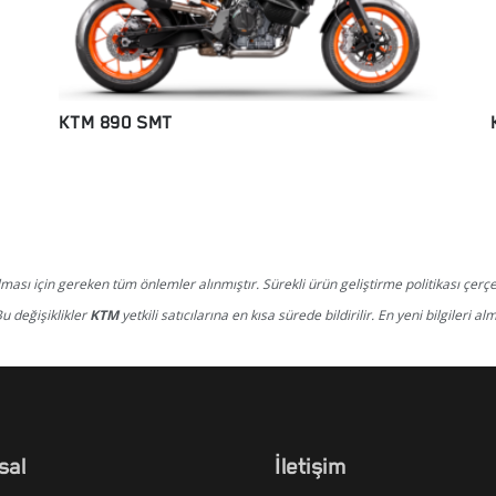
EC 350F
KTM 890 SMT
olması için gereken tüm önlemler alınmıştır. Sürekli ürün geliştirme politikası çe
Bu değişiklikler
KTM
yetkili satıcılarına en kısa sürede bildirilir. En yeni bilgileri a
sal
İletişim