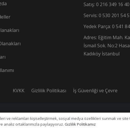
zda
Satış: 0 216 349 16 40
Servis: 0 530 201 54 5
deller
Yedek Parça: 0 541 84
Olanakları
Adres: Eğitim Mah. K
Olanakları
İsmail Sok. No:2 Has
Kadıköy İstanbul
arı
lanımı
KVKK
Gizlilik Politikası
İş Güvenliği ve Çevre
er hakkı saklıdır.
leri ve reklamları kişiselleştirmek, sosyal medya özellikleri sunmak ve site t
 ve analiz ortaklarımızla paylaşıyoruz.
Gizlilik Politikamız