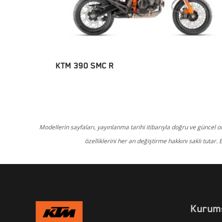
EC 300
KTM 390 SMC R
Modellerin sayfaları, yayınlanma tarihi itibarıyla doğru ve güncel 
özelliklerini her an değiştirme hakkını saklı tutar. 
Kurum