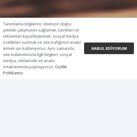
Tanımlama bilgilerini; sitemizin doğru
şekilde çalışmasını sağlamak, içerikleri ve
reklamları kişiselleştirmek, sosyal medya
özellikleri sunmak ve site trafiğimizi analiz
KABUL EDIYORUM
etmek için kullanıyoruz. Aynı zamanda
site kullanımınızla ilgili bilgileri; sosyal
medya, reklamcılık ve analiz
ortaklarımızla paylaşıyoruz.
Gizlilik
Politikamız
GENEL BAKIŞ
ÖNE ÇIKAN ÖZELLİKLER
DONANI
KTM 350 SX-F