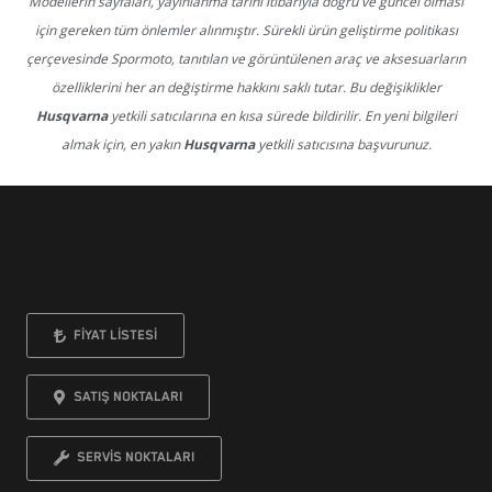
Modellerin sayfaları, yayınlanma tarihi itibarıyla doğru ve güncel olması
için gereken tüm önlemler alınmıştır. Sürekli ürün geliştirme politikası
çerçevesinde Spormoto, tanıtılan ve görüntülenen araç ve aksesuarların
özelliklerini her an değiştirme hakkını saklı tutar. Bu değişiklikler
Husqvarna
yetkili satıcılarına en kısa sürede bildirilir. En yeni bilgileri
almak için, en yakın
Husqvarna
yetkili satıcısına başvurunuz.
FİYAT LİSTESİ
SATIŞ NOKTALARI
SERVİS NOKTALARI