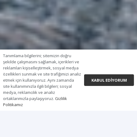
Tanımlama bilgilerini; sitemizin doğru
şekilde çalışmasını sağlamak, içerikleri ve
reklamları kişiselleştirmek, sosyal medya
özellikleri sunmak ve site trafiğimizi analiz
KABUL EDIYORUM
etmek için kullanıyoruz. Aynı zamanda
site kullanımınızla ilgili bilgileri; sosyal
medya, reklamcılık ve analiz
ortaklarımızla paylaşıyoruz.
Gizlilik
Politikamız
GENEL BAKIŞ
ÖNE ÇIKAN ÖZELLİKLER
DONANI