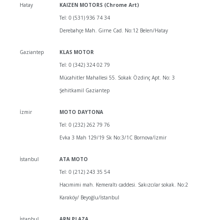
Hatay
KAIZEN MOTORS (Chrome Art)
Tel: 0 (531) 936 74 34
Derebahçe Mah. Girne Cad. No:12 Belen/Hatay
Gaziantep
KLAS MOTOR
Tel: 0 (342) 324 02 79
Mücahitler Mahallesi 55. Sokak Özdinç Apt. No: 3
Şehitkamil Gaziantep
İzmir
MOTO DAYTONA
Tel: 0 (232) 262 79 76
Evka 3 Mah 129/19 Sk No:3/1C Bornova/İzmir
İstanbul
ATA MOTO
Tel: 0 (212) 243 35 54
Hacımimi mah. Kemeraltı caddesi. Sakızcılar sokak. No:2
Karaköy/ Beyoğlu/İstanbul
İstanbul
ARN PLAZA