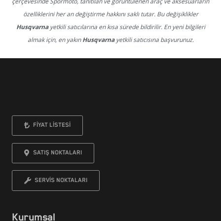
çerçevesinde Spormoto, tanıtılan ve görüntülenen araç ve aksesuarların
özelliklerini her an değiştirme hakkını saklı tutar. Bu değişiklikler
Husqvarna
yetkili satıcılarına en kısa sürede bildirilir. En yeni bilgileri
almak için, en yakın
Husqvarna
yetkili satıcısına başvurunuz.
FİYAT LİSTESİ
SATIŞ NOKTALARI
SERVİS NOKTALARI
Kurumsal