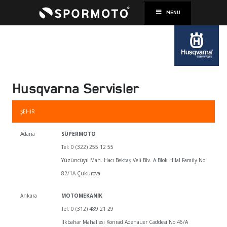
MENU
Husqvarna Servisler
ŞEHIR
Adana
SÜPERMOTO
Tel: 0 (322) 255 12 55
Yüzüncüyıl Mah. Hacı Bektaş Veli Blv. A Blok Hilal Family No:
82/1A Çukurova
Ankara
MOTOMEKANİK
Tel: 0 (312) 489 21 29
İlkbahar Mahallesi Konrad Adenauer Caddesi No:46/A