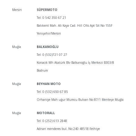
Mersin
SÜPERMOTO
Tel: 0 542 350 67 21
Batıkent Mah. Ali Kaya Cad. Hill Ofis Apt Sit No 155F
Yenişehir/Mersin
Muğla
BALKANOĞLU
Tel: 0 (532)721 07 27
Konacık Mh Atatürk Blv Balkanoğlu İş Merkezi B303/8
Bodrum
Muğla
BEYHAN MOTO
Tel: 0 (532) 650 67 85
Orhaniye Mah uğur Mumcu Bulvarı No 87/1 Menteşe Muğla
Muğla
MOTORALL
Tel: 0 (252) 613 2848
Adnan menderes bul. No:240 48518 Fethiye