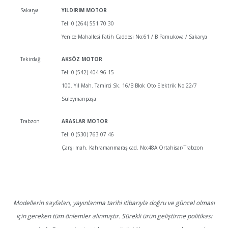
Sakarya
YILDIRIM MOTOR
Tel: 0 (264) 551 70 30
Yenice Mahallesi Fatih Caddesi No:61 / B Pamukova / Sakarya
Tekirdağ
AKSÖZ MOTOR
Tel: 0 (542) 404 96 15
100. Yıl Mah. Tamirci Sk. 16/B Blok Oto Elektrik No:22/7
Süleymanpaşa
Trabzon
ARASLAR MOTOR
Tel: 0 (530) 763 07 46
Çarşı mah. Kahramanmaraş cad. No:48A Ortahisar/Trabzon
Modellerin sayfaları, yayınlanma tarihi itibarıyla doğru ve güncel olması
için gereken tüm önlemler alınmıştır. Sürekli ürün geliştirme politikası