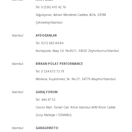
Tel: 0 (530) 410 42 76
Soğukpınar, Adnan Menderes Caddesi 40/A, 34788
Çekmeköy/İstanbul
İstanbul
AYDOĞANLAR
Tel: 0212 665 84 84
Kazlıçeşme, Abay Cd. No:82/1, 34020 Zeytinburnu/İstanbul
İstanbul
BİRKAN POLAT PERFORMANCE
Tel: 0 534 673 73 79
Mevlana, Kuşkonmaz Sk. No:27, 34779 Ataşehir/İstanbul
İstanbul
GARAJ FORUM
Tel: 444 47 53
Cevizli Mah. Tansel Cad. Ritim İstanbul AVM Ritim Cadde
Girişi Maltepe / İSTANBUL
İstanbul
GARAGEMOTO