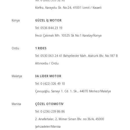
Tel: 0 (262) 333 52 92
Körfez, Karayolu Sk. No:24, 41001 İzmit / Kocaeli
Konya
GÜZEL İŞ MOTOR
Tel: 0536 844 23 19
Fevzi Çakmak Mh. 10525 Sk No:1 Karatay/Konya
Ordu
1 RIDES
Tel: 0530 063 24 41 Bahçelievler Mah. Atatürk Blv. No:187 B
Altınordu / Ordu
Malatya
3A LİDER MOTOR
Tel: 0 (422) 326 49 10
Çavuşoğlu, Sanayi 1. Cd. 1. Sk., 44070 Merkez/Malatya
Manisa
ÇÖZEL OTOMOTİV
Tel: 0 (236) 239 86 86
2. Anafartalar, 2, Mimar Sinan Blv. no 36/A, 45000
Şehzadeler/Manisa