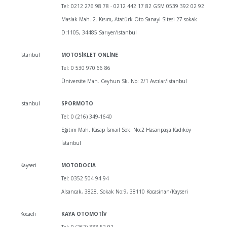
Tel: 0212 276 98 78 - 0212 442 17 82 GSM 0539 392 02 92
Maslak Mah. 2. Kısım, Atatürk Oto Sanayi Sitesi 27 sokak
D:1105, 34485 Sarıyer/İstanbul
İstanbul
MOTOSİKLET ONLİNE
Tel: 0 530 970 66 86
Üniversite Mah. Ceyhun Sk. No: 2/1 Avcılar/İstanbul
İstanbul
SPORMOTO
Tel: 0 (216) 349-1640
Eğitim Mah. Kasap İsmail Sok. No:2 Hasanpaşa Kadıköy
İstanbul
Kayseri
MOTODOCIA
Tel: 0352 504 94 94
Alsancak, 3828. Sokak No:9, 38110 Kocasinan/Kayseri
Kocaeli
KAYA OTOMOTİV