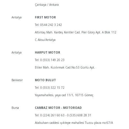
Çankaya / Ankara
Antalya
FIRST MOTOR
Tel: 0544 242 3 242
Altıntaş Mah. Kardeş Kentler Cad. Pier Glory Apt. A Blok 112
C Aksu/Antalya
Antalya
HARPUT MOTOR
Tel: 0 (553) 149 20 23
Etiler Mah. Kızılırmak Cad.No:53 Gürlü Apt.
Balıkesir
MOTO BULUT
Tel: 0 (553) 322 15 72
Yayamahallesi, yaya cad 11/1, 10715 Gömeç
Bursa
CAMBAZ MOTOR - MOTOROAD
Tel: 0 (224) 261 60 63 - 0 (535) 608 28 31
Atabulvarı caddesi ışıktepe mahallesi Tuzcu plaza no:67/A