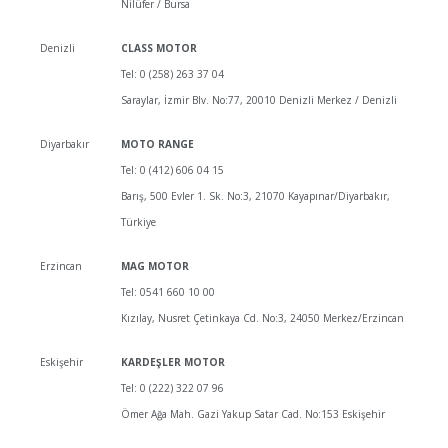
Nilüfer / Bursa
Denizli
CLASS MOTOR
Tel: 0 (258) 263 37 04
Saraylar, İzmir Blv. No:77, 20010 Denizli Merkez / Denizli
Diyarbakır
MOTO RANGE
Tel: 0 (412) 606 04 15
Barış, 500 Evler 1. Sk. No:3, 21070 Kayapınar/Diyarbakır,
Türkiye
Erzincan
MAG MOTOR
Tel: 0541 660 10 00
Kızılay, Nusret Çetinkaya Cd. No:3, 24050 Merkez/Erzincan
Eskişehir
KARDEŞLER MOTOR
Tel: 0 (222) 322 07 96
Ömer Ağa Mah. Gazi Yakup Satar Cad. No:153 Eskişehir