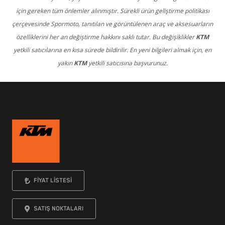
için gereken tüm önlemler alınmıştır. Sürekli ürün geliştirme politikası
çerçevesinde Spormoto, tanıtılan ve görüntülenen araç ve aksesuarların
özelliklerini her an değiştirme hakkını saklı tutar. Bu değişiklikler
KTM
yetkili satıcılarına en kısa sürede bildirilir. En yeni bilgileri almak için, en
yakın
KTM
yetkili satıcısına başvurunuz.
FİYAT LİSTESİ
SATIŞ NOKTALARI