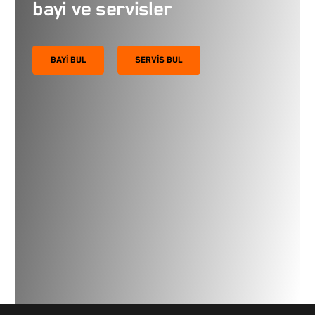
bayi ve servisler
BAYI BUL
SERVIS BUL