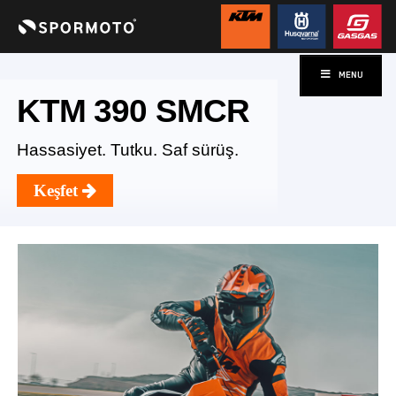
Husqvarna
MENU
R
Norden 901
Expedition
.
Keşfetmeye hazır ol. Sın
geride bırak.
Keşfet